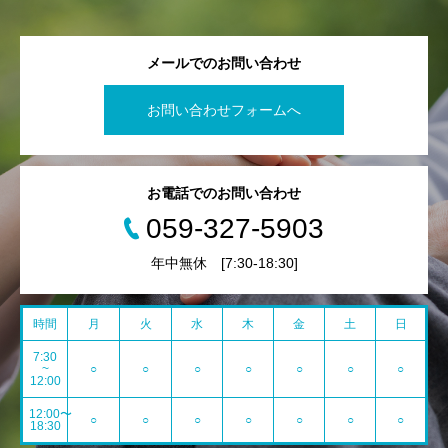
メールでのお問い合わせ
お問い合わせフォームへ
お電話でのお問い合わせ
059-327-5903
年中無休 [7:30-18:30]
時間
月
火
水
木
金
土
日
7:30
~
○
○
○
○
○
○
○
12:00
12:00〜
○
○
○
○
○
○
○
18:30