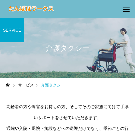
SERVICE
介護タクシー
介護タクシー
生活支援サ
サービス
介護タクシー
高齢者の方や障害をお持ちの方、そしてそのご家族に向けて手厚
いサポートをさせていただきます。
通院や入院・退院・施設などへの送迎だけでなく、季節ごとの行