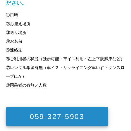
ださい。
①日時
②お迎え場所
③送り場所
④お名前
⑤連絡先
⑥ご利用者の状態（独歩可能・車イス利用・左上下肢麻痺など）
⑦レンタル希望有無（車イス・リクライニング車いす・ダンスロ
ープほか）
⑧同乗者の有無／人数
059-327-5903