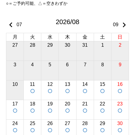
○＝ご予約可能、△＝空きわずか
2026/08
keyboard_arrow_left
keyboard_arrow_right
07
09
月
火
水
木
金
土
日
27
28
29
30
31
1
2
3
4
5
6
7
8
9
10
11
12
13
14
15
16
panorama_fish_eye
panorama_fish_eye
panorama_fish_eye
panorama_fish_eye
panorama_fish_eye
panorama_fish_eye
17
18
19
20
21
22
23
panorama_fish_eye
panorama_fish_eye
panorama_fish_eye
panorama_fish_eye
panorama_fish_eye
panorama_fish_eye
panorama_fish_eye
24
25
26
27
28
29
30
panorama_fish_eye
panorama_fish_eye
panorama_fish_eye
panorama_fish_eye
panorama_fish_eye
panorama_fish_eye
panorama_fish_eye